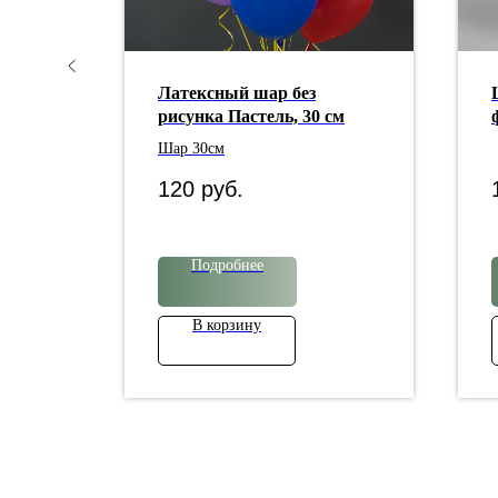
бря
Латексный шар без
рисунка Пастель, 30 см
Шар 30см
120
руб.
Подробнее
В корзину