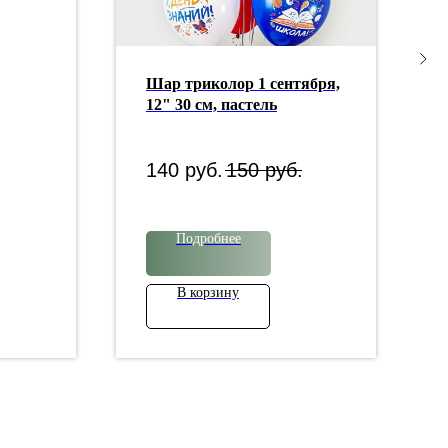
Шар триколор 1 сентября,
12" 30 см, пастель
140
руб.
150
руб.
Подробнее
В корзину