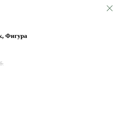
, Фигура
б.