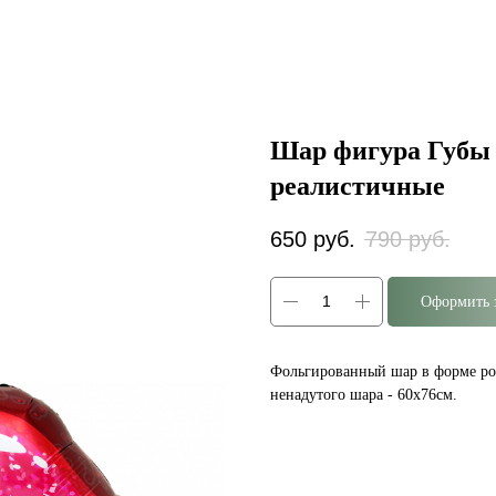
Шар фигура Губы
реалистичные
650
руб.
790
руб.
Оформить 
Фольгированный шар в форме роз
ненадутого шара - 60х76см.