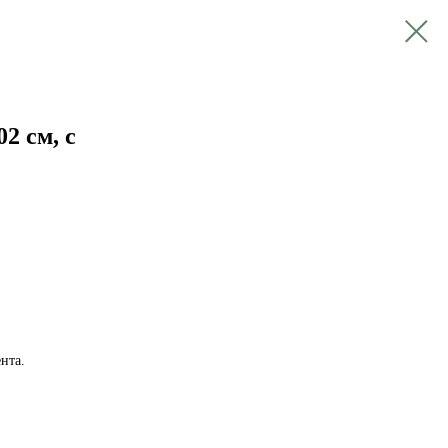
 см, с
нта.