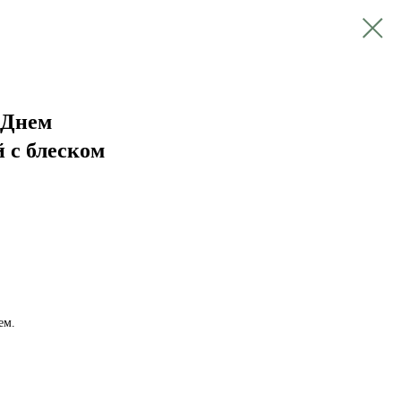
С Днем
 с блеском
ем.