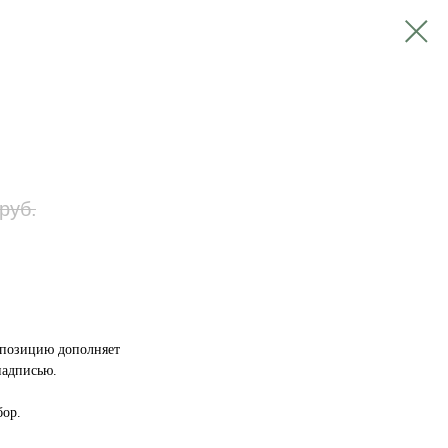
руб.
мпозицию дополняет
надписью.
бор.