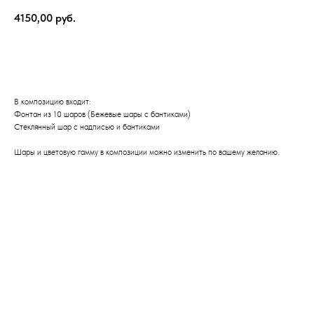
4150,00
руб.
Оформить заказ
В композицию входит:
Фонтан из 10 шаров (Бежевые шары с бантиками)
Стеклянный шар с надписью и бантиками
Шары и цветовую гамму в композиции можно изменить по вашему желанию.