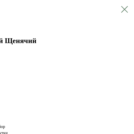
ай Щенячий
бор
утки