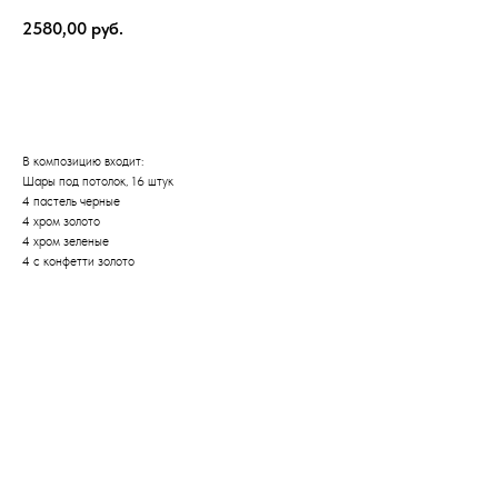
2580,00
руб.
Оформить заказ
В композицию входит:
Шары под потолок, 16 штук
4 пастель черные
4 хром золото
4 хром зеленые
4 с конфетти золото