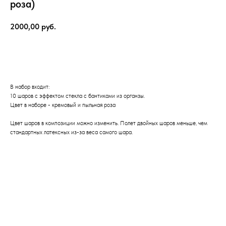
роза)
2000,00
руб.
Оформить заказ
В набор входит:
10 шаров с эффектом стекла с бантиками из органзы.
Цвет в наборе - кремовый и пыльная роза
Цвет шаров в композиции можно изменить. Полет двойных шаров меньше, чем
стандартных латексных из-за веса самого шара.