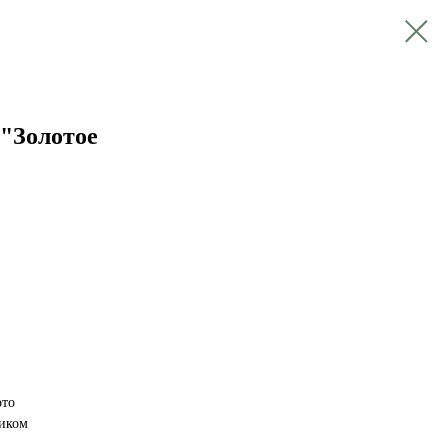
"Золотое
ото
диком