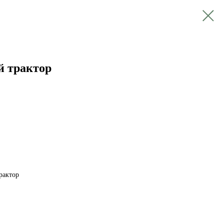
й трактор
рактор