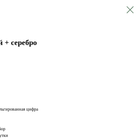
 + серебро
ольгированная цифра
бор
утки