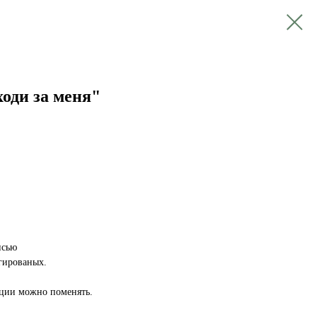
оди за меня"
исью
гированых.
иции можно поменять.