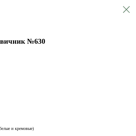
евичник №630
(белые и кремовые)