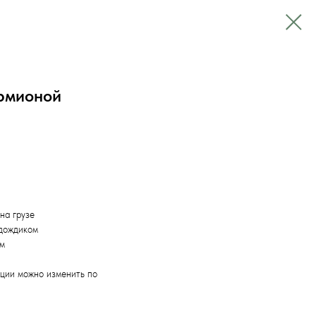
рмионой
на грузе
 дождиком
ом
ции можно изменить по