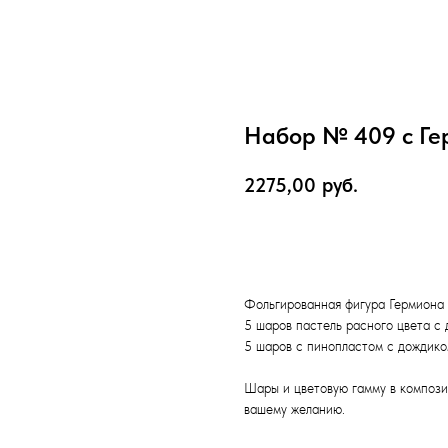
Набор № 409 с Ге
2275,00
руб.
Оформить заказ
Фольгированная фигура Гермиона 
5 шаров пастель расного цвета с
5 шаров с пинопластом с дождик
Шары и цветовую гамму в компози
вашему желанию.