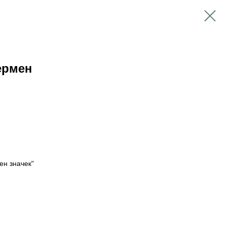
ермен
н значек"