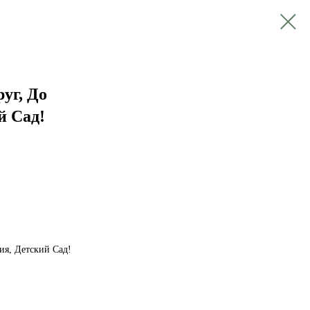
руг, До
й Сад!
ния, Детский Сад!