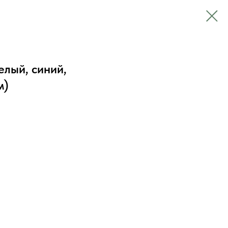
лый, синий,
м)