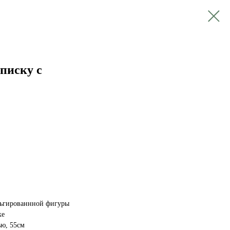
писку с
льгированнной фигуры
ке
ью, 55см