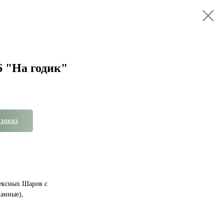
 "На годик"
заказ
ексных Шаров с
ванные),