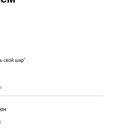
ь свой шар"
он