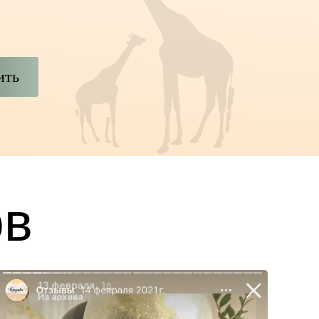
ить
ов