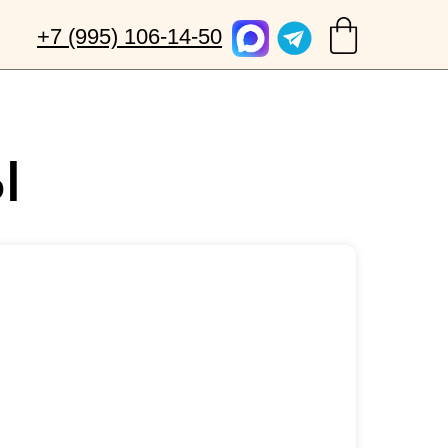
+7 (995) 106-14-50
ы
ем