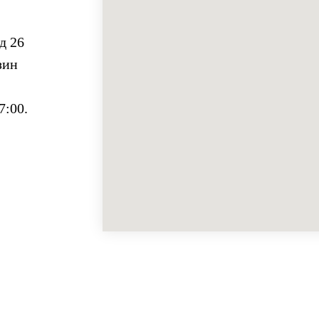
д 26
зин
7:00.