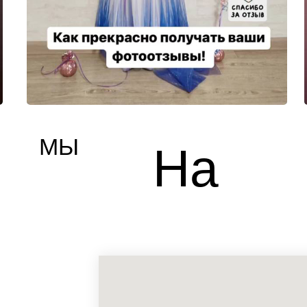
МЫ
На
карте