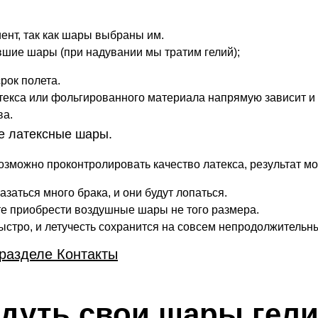
иент, так как шары выбраны им.
вшие шары (при надувании мы тратим гелий);
рок полета.
атекса или фольгированного материала напрямую зависит и 
ва.
ие латексные шары.
возможно проконтролировать качество латекса, результат м
азаться много брака, и они будут лопаться.
те приобрести воздушные шары не того размера.
быстро, и летучесть сохранится на совсем непродолжительны
 разделе Контакты
дуть свои шары гел