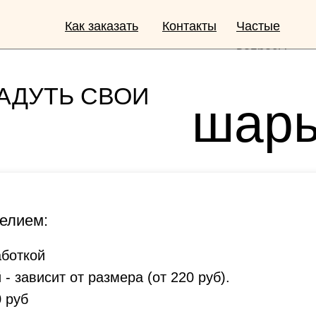
Как заказать
Контакты
Частые
вопросы
АДУТЬ СВОИ
шар
гели
елием:
аботкой
 зависит от размера (от 220 руб).
 руб